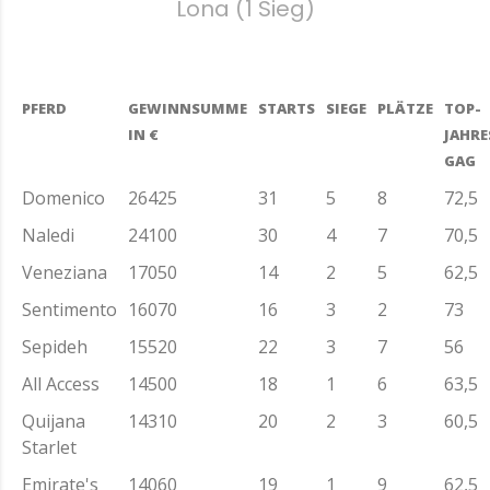
Lona (1 Sieg)
PFERD
GEWINNSUMME
STARTS
SIEGE
PLÄTZE
TOP-
IN €
JAHRE
GAG
Domenico
26425
31
5
8
72,5
Naledi
24100
30
4
7
70,5
Veneziana
17050
14
2
5
62,5
Sentimento
16070
16
3
2
73
Sepideh
15520
22
3
7
56
All Access
14500
18
1
6
63,5
Quijana
14310
20
2
3
60,5
Starlet
Emirate's
14060
19
1
9
62,5