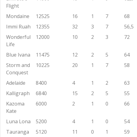
Flight
Mondaine
12525
16
1
7
68
Immi Ruah
12355
32
3
7
56,5
Wonderful
12000
10
2
3
72
Life
Blue Ivana
11475
12
2
5
64
Storm and
10225
20
1
7
58
Conquest
Adelaide
8400
4
1
2
63
Kalligraph
6840
15
2
5
55
Kazoma
6000
2
1
0
66
Kate
Luna Lona
5200
4
1
0
54
Tauranga
5120
11
0
1
59