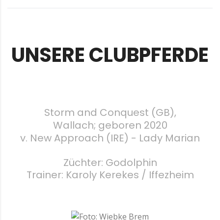
UNSERE CLUBPFERDE
Storm and Conquest (GB),
Wallach; geboren 2020
v. New Approach (IRE) - Lady Marian
Züchter: Godolphin
Trainer: Karoly Kerekes / Iffezheim