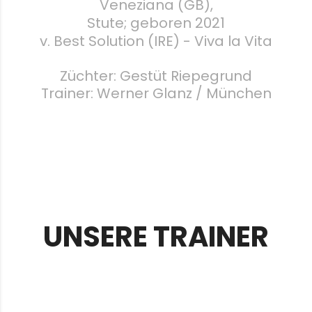
Veneziana (GB),
Stute; geboren 2021
v. Best Solution (IRE) - Viva la Vita
Züchter: Gestüt Riepegrund
Trainer: Werner Glanz / München
UNSERE TRAINER