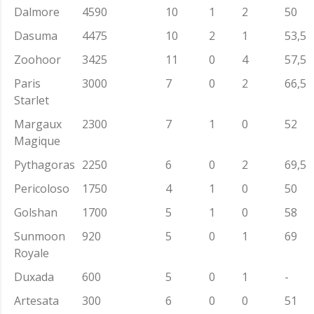
Dalmore
4590
10
1
2
50
Dasuma
4475
10
2
1
53,5
Zoohoor
3425
11
0
4
57,5
Paris
3000
7
0
2
66,5
Starlet
Margaux
2300
7
1
0
52
Magique
Pythagoras
2250
6
0
2
69,5
Pericoloso
1750
4
1
0
50
Golshan
1700
5
1
0
58
Sunmoon
920
5
0
1
69
Royale
Duxada
600
5
0
1
-
Artesata
300
6
0
0
51