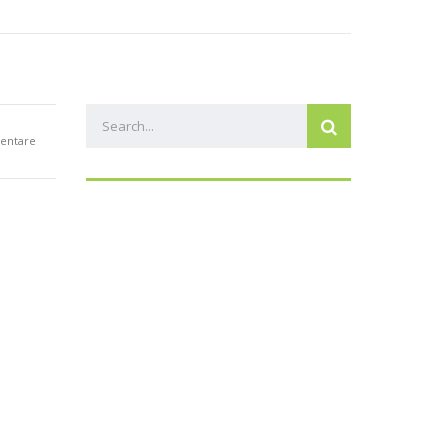
en
Ehrenpreis Monsun
Kontakt
entare