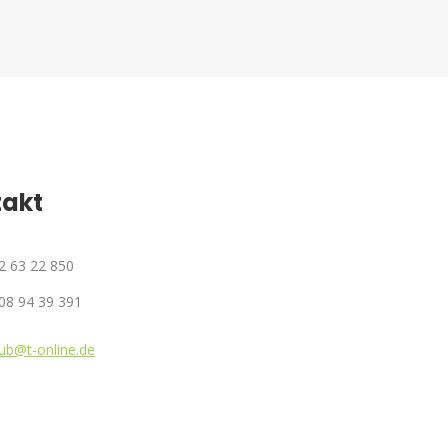
takt
72 63 22 850
08 94 39 391
ub@t-online.de