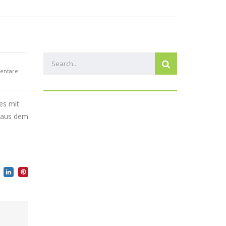
en
Ehrenpreis Monsun
Kontakt
entare
es mit
m aus dem