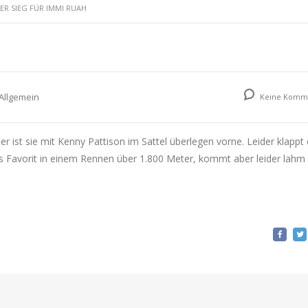
ER SIEG FÜR IMMI RUAH
tseite
Rennstall
News
Veranstaltung
Allgemein
Keine Komm
 ist sie mit Kenny Pattison im Sattel überlegen vorne. Leider klappt 
ls Favorit in einem Rennen über 1.800 Meter, kommt aber leider lah