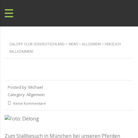
GALOPP CLUB SÜDDEUTSCHLAND
>
NEWS
>
ALLGEMEIN
>
HERZLICH
WILLKOMMEN!
Posted by:
Michael
Category:
Allgemein
Keine Kommentare
Zum Stallbesuch in München bei unseren Pferden