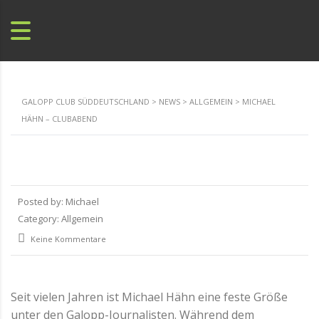
GALOPP CLUB SÜDDEUTSCHLAND
>
NEWS
>
ALLGEMEIN
>
MICHAEL
HÄHN – CLUBABEND
Posted by:
Michael
Category:
Allgemein
Keine Kommentare
Seit vielen Jahren ist Michael Hähn eine feste Größe
unter den Galopp-Journalisten. Während dem