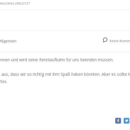
HAGORAS VERLETZT
tseite
Rennstall
News
Veranstaltung
Allgemein
Keine Komm
ennen und wird seine Rennlaufbahn für uns beenden müssen.
 aus, dass wir so richtig mit ihm Spaß haben könnten. Aber es sollte l
tes.