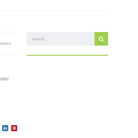
en
Ehrenpreis Monsun
Kontakt
entare
eider