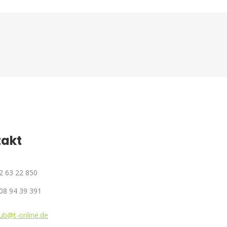
takt
72 63 22 850
08 94 39 391
ub@t-online.de