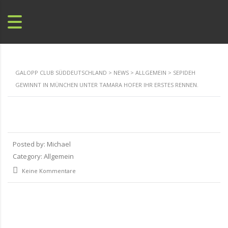
GALOPP CLUB SÜDDEUTSCHLAND
>
NEWS
>
ALLGEMEIN
>
SEPIDEH
GEWINNT IN MÜNCHEN UNTER TAMARA HOFER IHR ERSTES RENNEN.
Posted by:
Michael
Category:
Allgemein
Keine Kommentare