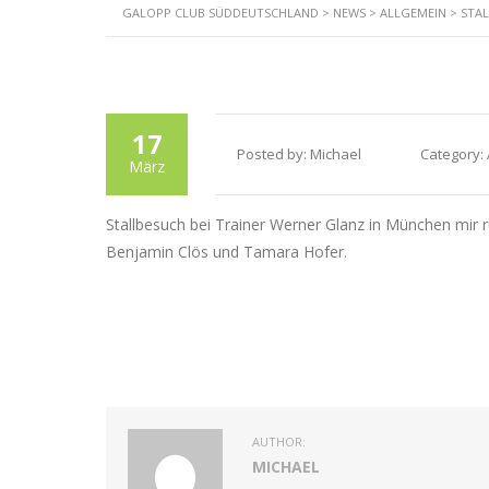
GALOPP CLUB SÜDDEUTSCHLAND
>
NEWS
>
ALLGEMEIN
>
STAL
Star
17
Posted by:
Michael
Category:
März
Stallbesuch bei Trainer Werner Glanz in München mir r
Benjamin Clös und Tamara Hofer.
AUTHOR:
MICHAEL