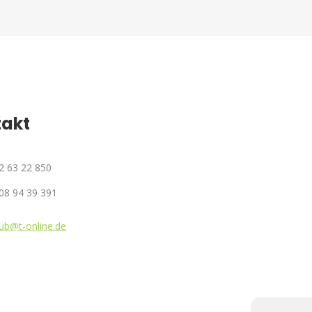
takt
72 63 22 850
08 94 39 391
ub@t-online.de