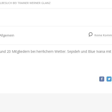
LBESUCH BEI TRAINER WERNER GLANZ
tseite
Rennstall
News
Veranstaltung
Allgemein
Keine Komm
und 20 Mitgliedern bei herrlichem Wetter. Sepideh und Blue Ivana mit