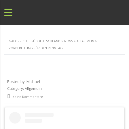
GALOPP CLUB SÜDDEUTSCHLAND
>
NEWS
>
ALLGEMEIN
>
VORBEREITUNG FÜR DEN RENNTAG
Posted by:
Michael
Category:
Allgemein
Keine Kommentare