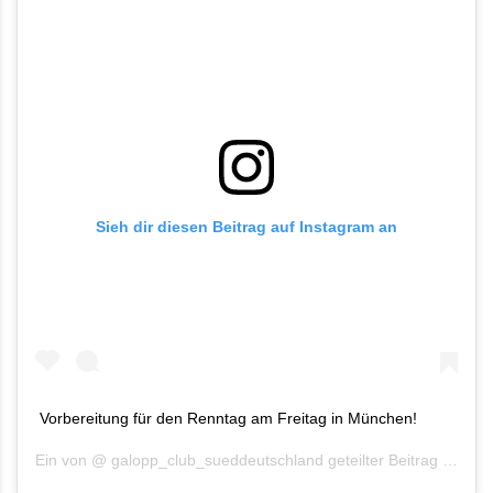
Sieh dir diesen Beitrag auf Instagram an
Vorbereitung für den Renntag am Freitag in München!
Ein von @
galopp_club_sueddeutschland
geteilter Beitrag am
Mai